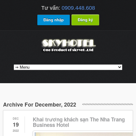
Tư vấn:
0909.448.608
Đăng nhập
Đăng ký
Archive For December, 2022
Khai trương khách sạn The Nha Trang
DEC
19
Business Hotel
2022