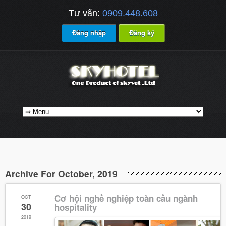
Tư vấn:
0909.448.608
Đăng nhập
Đăng ký
Archive For October, 2019
Cơ hội nghề nghiệp toàn cầu ngành
OCT
30
hospitality
2019