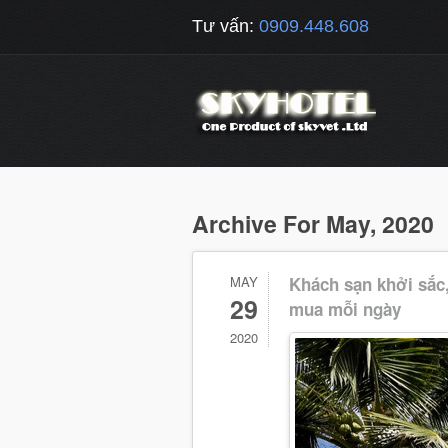
Tư vấn:
0909.448.608
Archive For May, 2020
MAY
Khách sạn khởi sắc,
29
mua mỗi ngày
2020