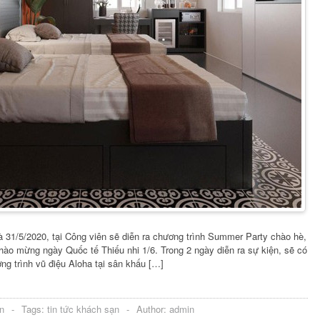
à 31/5/2020, tại Công viên sẽ diễn ra chương trình Summer Party chào hè,
chào mừng ngày Quốc tế Thiếu nhi 1/6. Trong 2 ngày diễn ra sự kiện, sẽ có
ng trình vũ điệu Aloha tại sân khấu […]
n
-
Tags:
tin tức khách sạn
-
Author:
admin