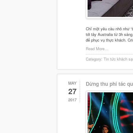
Chỉ một yêu cầu nhỏ như “ă
tới tây Australia từ 3h sá
để phục vụ thực khách. Cris
Read More…
Category:
Tin tức khách sạ
MAY
Dừng thu phí tác qu
27
2017