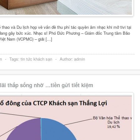
thao và Du lịch họp về vấn đề thu phí tác quyền âm nhạc khi mở tivi tại
đang gây bức xúc. Nhạc sĩ Phó Đức Phương – Giám đốc Trung tâm Bảo
Việt Nam (VCPMC) – giải […]
n
-
Tags:
tin tức khách sạn
-
Author:
admin
 lãi thấp sống nhờ …tiền gửi tiết kiệm