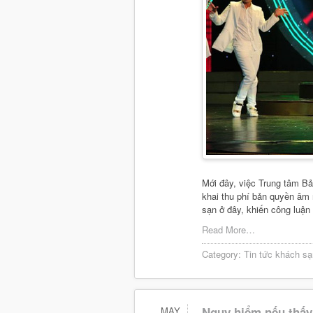
Mới đây, việc Trung tâm B
khai thu phí bản quyền âm
sạn ở đây, khiến công luận
Read More…
Category:
Tin tức khách sạ
MAY
Nguy hiểm nếu thấy