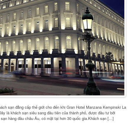
ách sạn đẳng cấp thế giới cho đến khi Gran Hotel Manzana Kempinski La
ây là khách sạn siêu sang đầu tiên của thành phố, được đầu tư bởi
 sạn hàng đầu châu Âu, có mặt tại hơn 30 quốc gia.Khách sạn […]