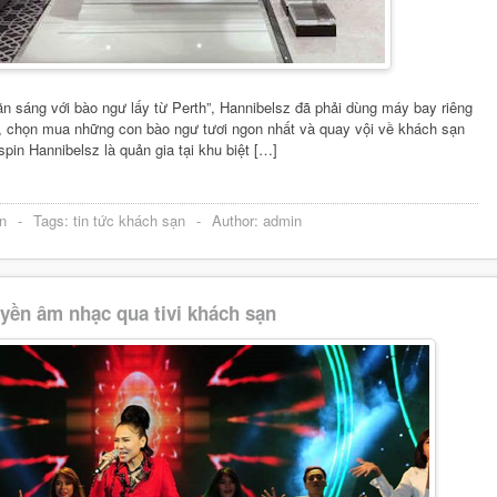
n sáng với bào ngư lấy từ Perth”, Hannibelsz đã phải dùng máy bay riêng
ng, chọn mua những con bào ngư tươi ngon nhất và quay vội về khách sạn
pin Hannibelsz là quản gia tại khu biệt […]
n
-
Tags:
tin tức khách sạn
-
Author:
admin
yền âm nhạc qua tivi khách sạn