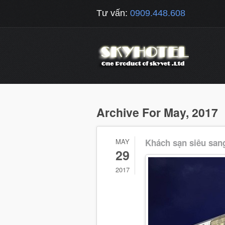
Tư vấn:
0909.448.608
Archive For May, 2017
MAY
Khách sạn siêu san
29
2017