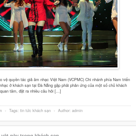
ảo vệ quyền tác giả âm nhạc Việt Nam (VCPMC) Chi nhánh phía Nam triển
 nhạc ở khách sạn tại Đà Nẵng gặp phải phản ứng của một số chủ khách
 quan tâm, đặt ra nhiều câu hỏi […]
n
-
Tags:
tin tức khách sạn
-
Author:
admin
 vật này trong khách sạn