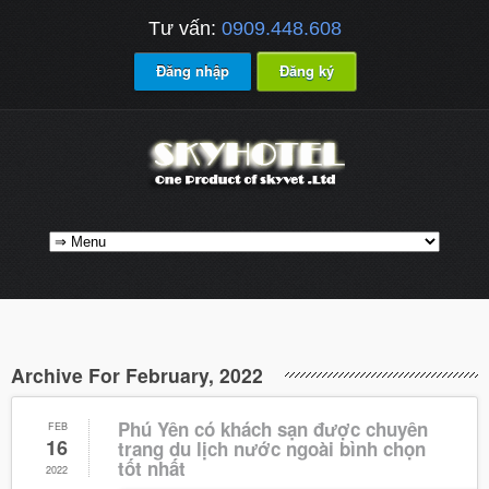
Tư vấn:
0909.448.608
Đăng nhập
Đăng ký
Archive For February, 2022
Phú Yên có khách sạn được chuyên
FEB
16
trang du lịch nước ngoài bình chọn
tốt nhất
2022