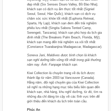
đẹp nhất (Six Senses Douro Valley, Bồ Đào Nha);
khách sạn có dịch vụ ẩm thực tốt nhất (Signiel
Seoul, Seoul, Hàn Quốc); khách sạn có dịch vụ
chăm sóc sức khỏe tốt nhất (Euphoria Retreat,
Sparta, Hy Lạp); khách sạn đem đến trải nghiệm
phiêu lưu nhất (Singita Sabora Tented Camp,
Serengeti, Tanzania); khách sạn phù hợp du lịch gia
đình nhất (The Breakers Palm Beach, Florida, Mỹ);
khách sạn mang đến trải nghiệm xa xôi tốt nhất
(Constance Tsarabanjina Madagascar, Madagascar).
Soneva Jani, Maldives được bình chọn là khách
sạn nghỉ dưỡng bền vững tốt nhất trong giải thưởng
năm nay. Ảnh: Fanpage khách sạn.
Kiwi Collection là chuyên trang về du lịch được
thành lập từ năm 2003 tại Vancouver (Canada).
Hằng năm, đội ngũ chuyên gia của Kiwi Collection
sẽ nghĩ ra những hạng mục tiêu biểu liên quan đến
khách sạn, nhà hàng, khu nghĩ dưỡng, từ đó, tìm ra
những địa chỉ đáng tin cậy về các lĩnh vực trên để
giới thiệu đến khách du lịch trên toàn cầu.
Phúc An