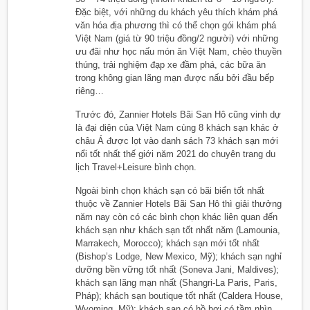
Đặc biệt, với những du khách yêu thích khám phá
văn hóa địa phương thì có thể chọn gói khám phá
Việt Nam (giá từ 90 triệu đồng/2 người) với những
ưu đãi như học nấu món ăn Việt Nam, chèo thuyền
thúng, trải nghiệm đạp xe đầm phá, các bữa ăn
trong không gian lãng mạn được nấu bởi đầu bếp
riêng…
Trước đó, Zannier Hotels Bãi San Hô cũng vinh dự
là đại diện của Việt Nam cùng 8 khách sạn khác ở
châu Á được lọt vào danh sách 73 khách sạn mới
nổi tốt nhất thế giới năm 2021 do chuyên trang du
lịch Travel+Leisure bình chọn.
Ngoài bình chọn khách sạn có bãi biển tốt nhất
thuộc về Zannier Hotels Bãi San Hô thì giải thưởng
năm nay còn có các bình chọn khác liên quan đến
khách sạn như khách sạn tốt nhất năm (Lamounia,
Marrakech, Morocco); khách sạn mới tốt nhất
(Bishop’s Lodge, New Mexico, Mỹ); khách sạn nghỉ
dưỡng bền vững tốt nhất (Soneva Jani, Maldives);
khách sạn lãng mạn nhất (Shangri-La Paris, Paris,
Pháp); khách sạn boutique tốt nhất (Caldera House,
Wyoming, Mỹ); khách sạn có hồ bơi có tầm nhìn