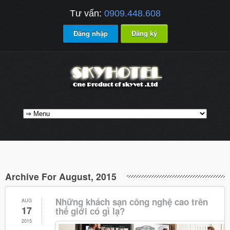
Tư vấn:
0909.448.608
Đăng nhập
Đăng ký
Archive For August, 2015
Những khách sạn công nghệ cao trên
AUG
17
thế giới có gì lạ?
2015