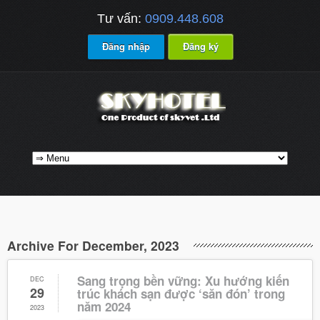
Tư vấn:
0909.448.608
Đăng nhập
Đăng ký
Archive For December, 2023
Sang trọng bền vững: Xu hướng kiến
DEC
29
trúc khách sạn được ‘săn đón’ trong
năm 2024
2023