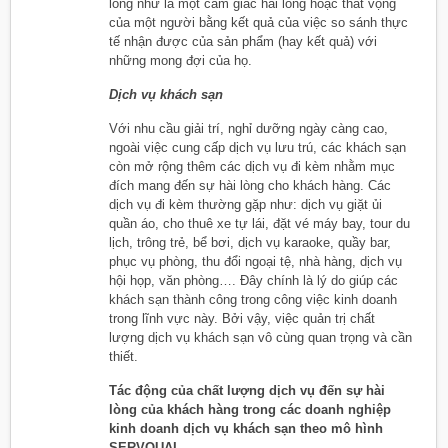
lòng như là một cảm giác hài lòng hoặc thất vọng
của một người bằng kết quả của việc so sánh thực
tế nhận được của sản phẩm (hay kết quả) với
những mong đợi của họ.
Dịch vụ khách sạn
Với nhu cầu giải trí, nghỉ dưỡng ngày càng cao,
ngoài việc cung cấp dịch vụ lưu trú, các khách sạn
còn mở rộng thêm các dịch vụ đi kèm nhằm mục
đích mang đến sự hài lòng cho khách hàng. Các
dịch vụ đi kèm thường gặp như: dịch vụ giặt ủi
quần áo, cho thuê xe tự lái, đặt vé máy bay, tour du
lịch, trông trẻ, bể bơi, dịch vụ karaoke, quầy bar,
phục vụ phòng, thu đổi ngoại tệ, nhà hàng, dịch vụ
hội họp, văn phòng…. Đây chính là lý do giúp các
khách sạn thành công trong công việc kinh doanh
trong lĩnh vực này. Bởi vậy, việc quản trị chất
lượng dịch vụ khách sạn vô cùng quan trọng và cần
thiết.
Tác động của chất lượng dịch vụ đến sự hài
lòng của khách hàng trong các doanh nghiệp
kinh doanh dịch vụ khách sạn theo mô hình
SERVQUAL