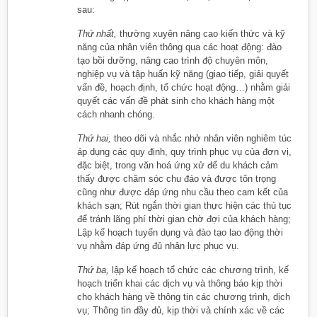
sau:
Thứ nhất,
thường xuyên nâng cao kiến thức và kỹ
năng của nhân viên thông qua các hoạt động: đào
tạo bồi dưỡng, nâng cao trình độ chuyên môn,
nghiệp vụ và tập huấn kỹ năng (giao tiếp, giải quyết
vấn đề, hoạch định, tổ chức hoạt động…) nhằm giải
quyết các vấn đề phát sinh cho khách hàng một
cách nhanh chóng.
Thứ hai,
theo dõi và nhắc nhở nhân viên nghiêm túc
áp dụng các quy định, quy trình phục vụ của đơn vị,
đặc biệt, trong văn hoá ứng xử để du khách cảm
thấy được chăm sóc chu đáo và được tôn trọng
cũng như được đáp ứng nhu cầu theo cam kết của
khách sạn; Rút ngắn thời gian thực hiện các thủ tục
để tránh lãng phí thời gian chờ đợi của khách hàng;
Lập kế hoạch tuyển dụng và đào tạo lao động thời
vụ nhằm đáp ứng đủ nhân lực phục vụ.
Thứ ba,
lập kế hoạch tổ chức các chương trình, kế
hoạch triển khai các dịch vụ và thông báo kịp thời
cho khách hàng về thông tin các chương trình, dịch
vụ; Thông tin đầy đủ, kịp thời và chính xác về các