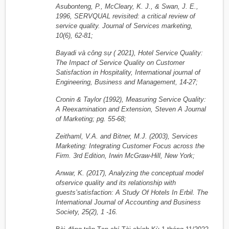
Asubonteng, P., McCleary, K. J., & Swan, J. E.,
1996, SERVQUAL revisited: a critical review of
service quality. Journal of Services marketing,
10(6), 62-81;
Bayadi và công sự ( 2021), Hotel Service Quality:
The Impact of Service Quality on Customer
Satisfaction in Hospitality, International journal of
Engineering, Business and Management, 14-27;
Cronin & Taylor (1992), Measuring Service Quality:
A Reexamination and Extension, Steven A Journal
of Marketing; pg. 55-68;
Zeithaml, V.A. and Bitner, M.J. (2003), Services
Marketing: Integrating Customer Focus across the
Firm. 3rd Edition, Irwin McGraw-Hill, New York;
Anwar, K. (2017), Analyzing the conceptual model
ofservice quality and its relationship with
guests’satisfaction: A Study Of Hotels In Erbil. The
International Journal of Accounting and Business
Society, 25(2), 1 -16.