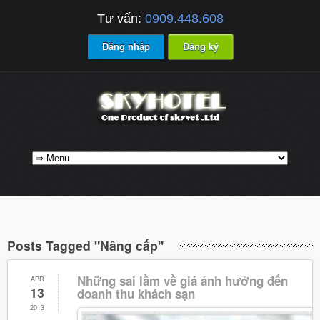
Tư vấn:
0909.448.608
Đăng nhập
Đăng ký
Posts Tagged "Nâng cấp"
Những sai lầm về giá ảnh hưởng đến
APR
13
doanh thu khách sạn
2013