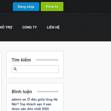
Đăng nhập
Đăng ký
HỖ TRỢ
CÔNG TY
LIÊN HỆ
Tìm kiếm
Bình luận
admin
on
Ở đâu giữa lòng Hà
Nội? Top khách sạn 4 sao
được săn đón nhất 2025