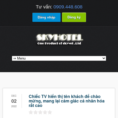
Tư vấn:
0909.448.608
Đăng nhập
Đăng ký
Chiếc TV hiển thị tên khách để chào
DEC
02
mừng, mang lại cảm giác cá nhân hóa
rất cao
2022