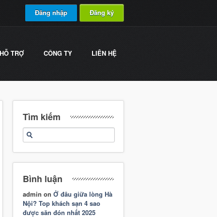
Đăng nhập
Đăng ký
HỖ TRỢ
CÔNG TY
LIÊN HỆ
Tìm kiếm
Bình luận
admin
on
Ở đâu giữa lòng Hà
Nội? Top khách sạn 4 sao
được săn đón nhất 2025