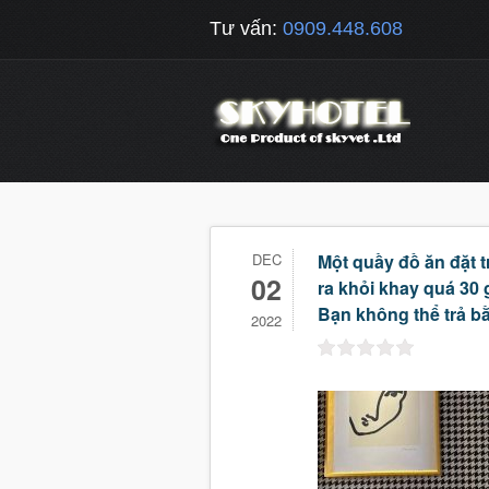
Tư vấn:
0909.448.608
DEC
Một quầy đồ ăn đặt 
02
ra khỏi khay quá 30 g
Bạn không thể trả bằ
2022