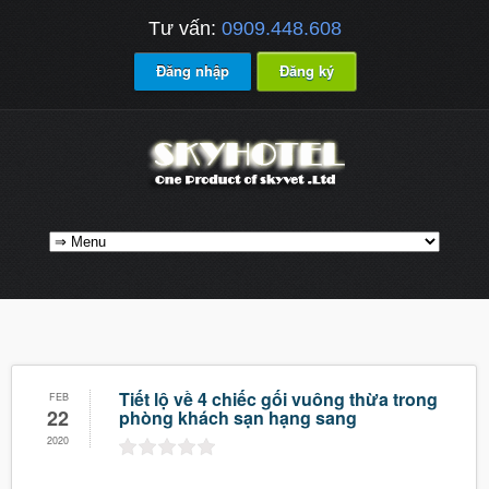
Tư vấn:
0909.448.608
Đăng nhập
Đăng ký
Tiết lộ về 4 chiếc gối vuông thừa trong
FEB
22
phòng khách sạn hạng sang
2020