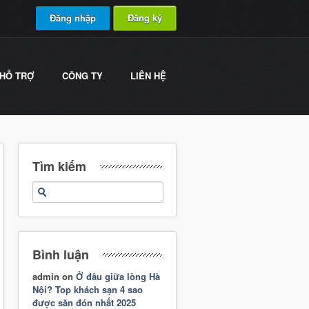
Đăng nhập
Đăng ký
HỖ TRỢ
CÔNG TY
LIÊN HỆ
Tìm kiếm
Bình luận
admin
on
Ở đâu giữa lòng Hà
Nội? Top khách sạn 4 sao
được săn đón nhất 2025