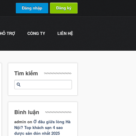
Đăng nhập
Đăng ký
HỖ TRỢ
CÔNG TY
LIÊN HỆ
Tìm kiếm
Bình luận
admin
on
Ở đâu giữa lòng Hà
Nội? Top khách sạn 4 sao
được săn đón nhất 2025