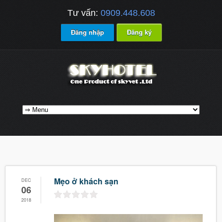
Tư vấn:
0909.448.608
Đăng nhập
Đăng ký
Mẹo ở khách sạn
DEC
06
2018