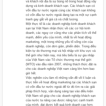
và khách nội địa là sự bùng nổ trong hoạt động xây
dựng và kinh doanh khách sạn. Các khách sạn có
vốn đầu tư nước ngoài cùng các khách sạn không
có vốn đầu tư nước ngoài đang tạo ra một sự cạnh
tranh gay gắt về giá cả và chất lượng.
Một thực tế là các doanh nghiệp kinh doanh khách
sạn tại Việt Nam nhận thức về các cơ hội kinh
doanh, các nguy cơ cũng như các phân tích về thế
mạnh, điểm yếu của mình, nhất là về hoạt động
marketing, một trong những yếu tố sống còn của
doanh nghiệp, còn đơn giản, phiến diện. Trong điều
kiện tự do thương mại và hội nhập với khu vực và
thế giới như hiện nay, mà tiêu biểu là sự gia nhập
của Việt Nam vào Tổ chức thương mại thế giới
(WTO) vào đầu năm 2007, những thách thức đặt ra
cho các doanh nghiệp Việt nam càng lớn hơn bao
giờ hết.
Việc nghiên cứu làm rõ những vấn đề về lí luận và
thực tiễn về hoạt động marketing tại các khách sạn
có vốn đầu tư nước ngoài để từ đó tìm ra các giải
pháp thích hợp, vận dụng sáng tạo vào điều kiện
Việt Nam sẽ giúp cho các doanh nghiệp khách sạn
của nước ta nâng cao được năng lực cạnh tranh
của mình, đạt được kết quả kinh doanh cao hơn.