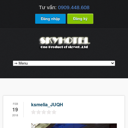
Tư vấn:
0909.448.608
Đăng nhập
Đăng ký
ksmelia_JUQH
FEB
19
2018