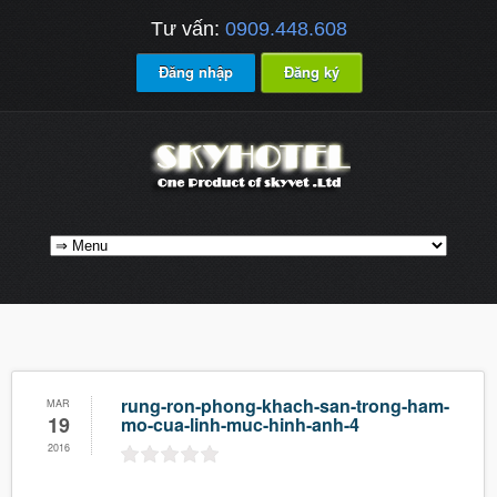
Tư vấn:
0909.448.608
Đăng nhập
Đăng ký
rung-ron-phong-khach-san-trong-ham-
MAR
19
mo-cua-linh-muc-hinh-anh-4
2016