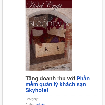
Tăng doanh thu với
Phần
mềm quản lý khách sạn
Skyhotel
Category:
Author:
admin