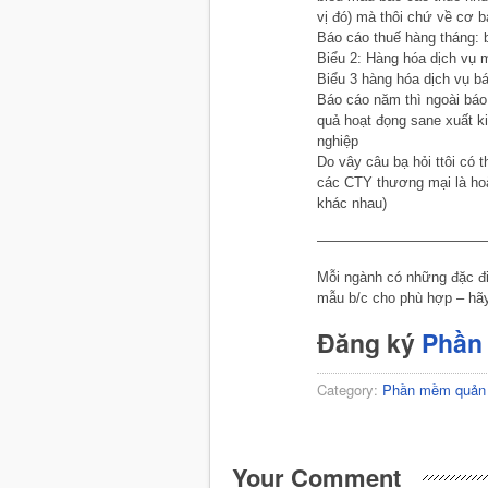
vị đó) mà thôi chứ về cơ b
Báo cáo thuế hàng tháng: 
Biểu 2: Hàng hóa dịch vụ 
Biểu 3 hàng hóa dịch vụ bá
Báo cáo năm thì ngoài báo
quả hoạt đọng sane xuất k
nghiệp
Do vây câu bạ hỏi ttôi có 
các CTY thương mại là hoà
khác nhau)
————————————
Mỗi ngành có những đặc đ
mẫu b/c cho phù hợp – hãy 
Đăng ký
Phần
Category:
Phần mềm quản 
Your Comment