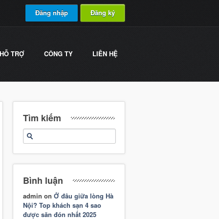
Đăng nhập
Đăng ký
HỖ TRỢ
CÔNG TY
LIÊN HỆ
Tìm kiếm
Bình luận
admin
on
Ở đâu giữa lòng Hà
Nội? Top khách sạn 4 sao
được săn đón nhất 2025