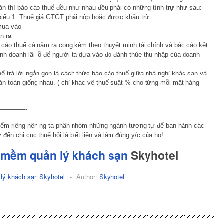
ản thì báo cáo thuế đều như nhau đều phải có những tình trự như sau:
biểu 1: Thuế giá GTGT phải nộp hoặc được khấu trừ
mua vào
n ra
 cáo thuế cả năm ra cong kèm theo thuyết minh tài chính và báo cáo kết
inh doanh lãi lỗ để người ta dựa vào đó đánh thúe thu nhập của doanh
thể trả lời ngắn gon là cách thức báo cáo thuế giữa nhà nghỉ khác san và
n toàn giống nhau. ( chỉ khác vê thuế suât % cho từng mỗi mặt hàng
————-
iểm riêng nên ng ta phân nhóm những ngành tương tự để ban hành các
đến chi cục thuế hỏi là biết liền và làm đúng y/c của họ!
 mềm quản lý khách sạn
Skyhotel
lý khách sạn Skyhotel
-
Author:
Skyhotel