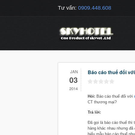
Tư vấn:
0909.448.608
JAN
Báo cáo thuế đối vớ
03
2014
Hỏi:
Báo cáo thuế đối với
n
CT thương mại?
Trả lời:
Đã gọi là báo cáo thuế thì
hàng khác nhau nhưng đã đ
biểu mẫu báo cáo thuế như 