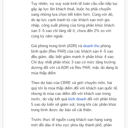
Tuy nhiên, sự suy soái kinh tế toàn cầu vẫn tiếp tục
gây áp lực lên khách thuê, buộc họ phải chuyển
sang những lựa chọn tiết kiệm hơn. Cùng với đó,
do áp lực cạnh tranh từ các khách sạn mới gia
nhập, công suất phòng của từng phân khúc khách
sạn 3 -5 sao chỉ tăng rất ít, chưa đến 2% so với
cùng kỳ năm ngoái.
Giá phòng trung bình (ADR) và
doanh thu
phòng
bình quân (Rev PAR) của các khách sạn 4 -5 sao
đều giảm, đặc biệt giảm mạnh ở phân khúc 4 sao.
Chỉ duy nhất phân khúc 3 sao có mức tăng trưởng
dương đối với cả ADR và Rev PAR, mặc dù đang là
mùa thấp điểm.
Theo dự báo của CBRE và giới chuyên môn, hai
quý tới là mùa thấp điểm đối với khách sạn quốc tế,
nhưng là mùa cao điểm đối với khách sạn trong
nước, do vậy kết quả
kinh doanh
đối với phân khúc
5 sao dự kiến sẽ giảm sút, trong khi các phân khúc
trung bình được dự báo sẽ cải thiện.
Trước thực tế nguồn cung khách sạn hạng sang
mới dồi dào ở khu vực phía tây thành phố, phân