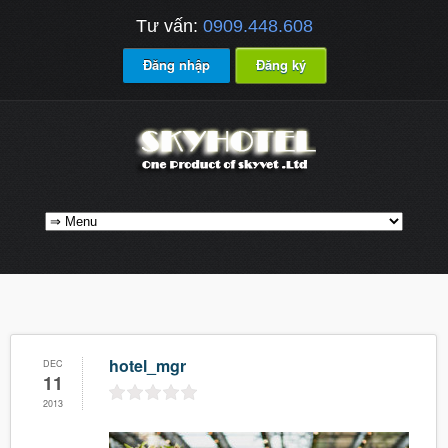
Tư vấn:
0909.448.608
Đăng nhập
Đăng ký
hotel_mgr
DEC
11
2013