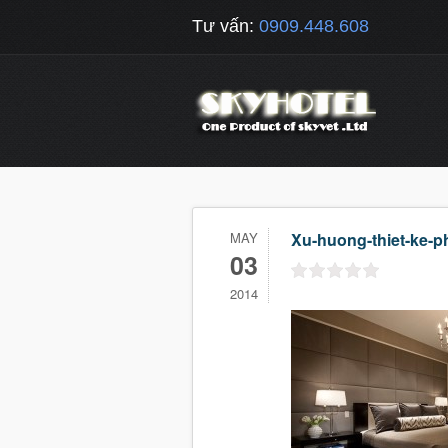
Tư vấn:
0909.448.608
MAY
Xu-huong-thiet-ke-
03
2014