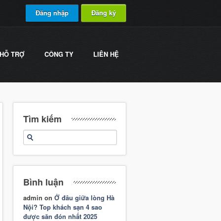
Đăng nhập
Đăng ký
HỖ TRỢ
CÔNG TY
LIÊN HỆ
Tìm kiếm
Bình luận
admin
on
Ở đâu giữa lòng Hà
Nội? Top khách sạn 4 sao
được săn đón nhất 2025