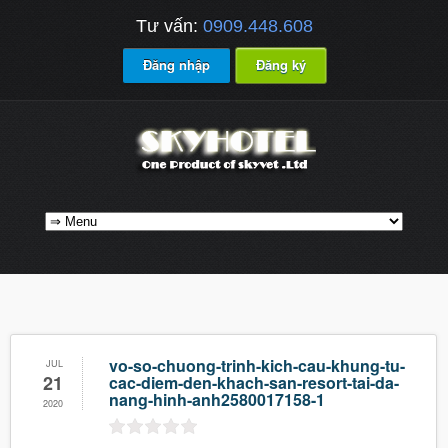
Tư vấn:
0909.448.608
Đăng nhập
Đăng ký
vo-so-chuong-trinh-kich-cau-khung-tu-
JUL
21
cac-diem-den-khach-san-resort-tai-da-
nang-hinh-anh2580017158-1
2020