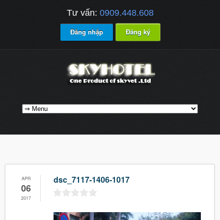
Tư vấn:
0909.448.608
Đăng nhập
Đăng ký
dsc_7117-1406-1017
APR
06
2017