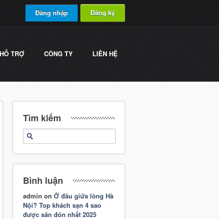
Đăng nhập
Đăng ký
HỖ TRỢ
CÔNG TY
LIÊN HỆ
Tìm kiếm
Bình luận
admin
on
Ở đâu giữa lòng Hà
Nội? Top khách sạn 4 sao
được săn đón nhất 2025