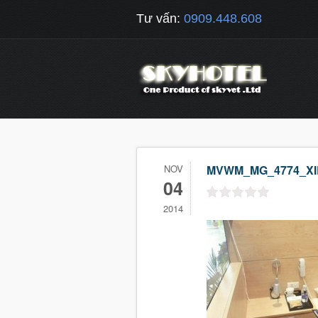
Tư vấn:
0909.448.608
NOV
MVWM_MG_4774_XI
04
2014