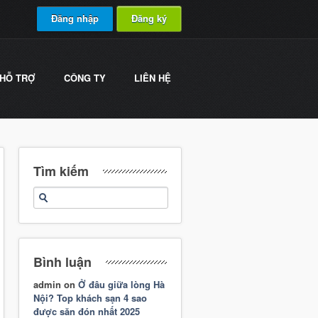
Đăng nhập
Đăng ký
HỖ TRỢ
CÔNG TY
LIÊN HỆ
Tìm kiếm
Bình luận
admin
on
Ở đâu giữa lòng Hà
Nội? Top khách sạn 4 sao
được săn đón nhất 2025