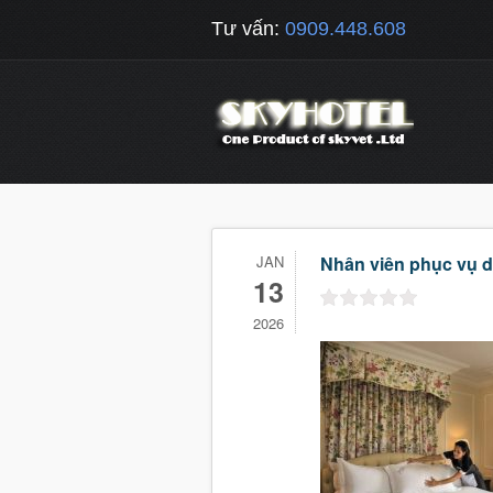
Tư vấn:
0909.448.608
JAN
Nhân viên phục vụ 
13
2026