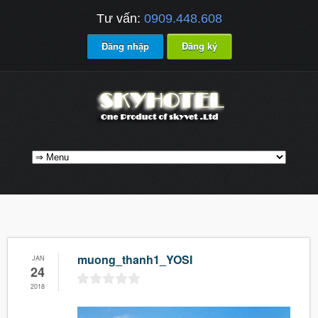
Tư vấn:
0909.448.608
Đăng nhập
Đăng ký
muong_thanh1_YOSI
JAN
24
2018