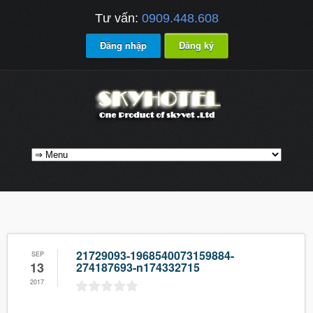
Tư vấn:
0909.448.608
Đăng nhập
Đăng ký
21729093-1968540073159884-
SEP
13
274187693-n174332715
2017