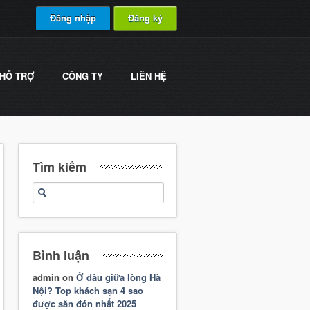
Đăng nhập
Đăng ký
HỖ TRỢ
CÔNG TY
LIÊN HỆ
Tìm kiếm
Bình luận
admin
on
Ở đâu giữa lòng Hà
Nội? Top khách sạn 4 sao
được săn đón nhất 2025