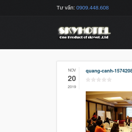
Tư vấn:
0909.448.608
NOV
quang-canh-157420
20
2019