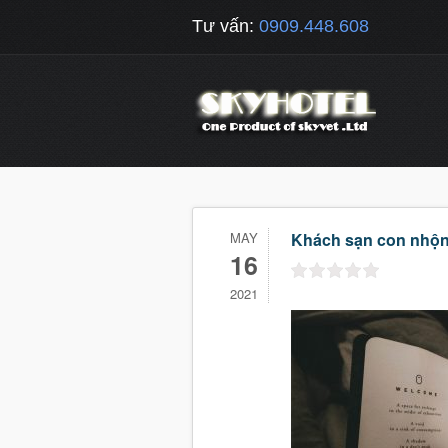
Tư vấn:
0909.448.608
MAY
Khách sạn con nhộ
16
2021