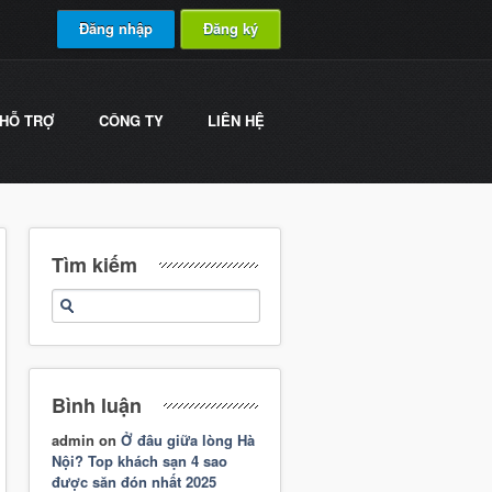
Đăng nhập
Đăng ký
HỖ TRỢ
CÔNG TY
LIÊN HỆ
Tìm kiếm
Bình luận
admin
on
Ở đâu giữa lòng Hà
Nội? Top khách sạn 4 sao
được săn đón nhất 2025