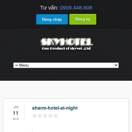
Tư vấn:
0909.448.608
Đăng nhập
Đăng ký
sharm-hotel-at-night
JAN
11
2014