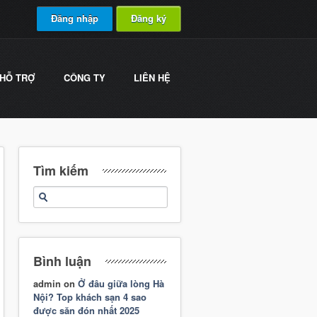
Đăng nhập
Đăng ký
HỖ TRỢ
CÔNG TY
LIÊN HỆ
Tìm kiếm
Bình luận
admin
on
Ở đâu giữa lòng Hà
Nội? Top khách sạn 4 sao
được săn đón nhất 2025