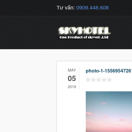
Tư vấn:
0909.448.608
MAY
photo-1-155695472
05
2019