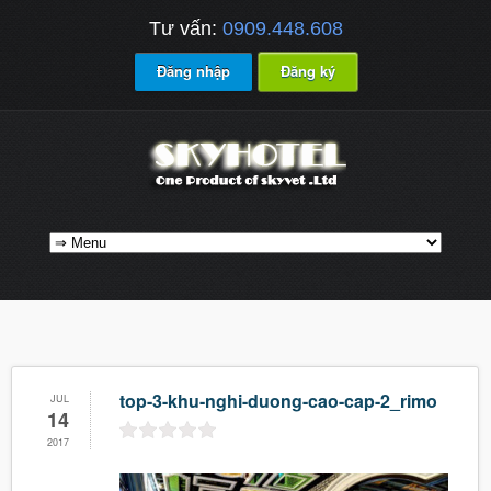
Tư vấn:
0909.448.608
Đăng nhập
Đăng ký
top-3-khu-nghi-duong-cao-cap-2_rimo
JUL
14
2017