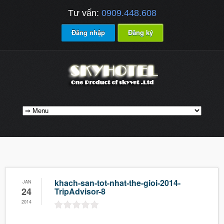
Tư vấn:
0909.448.608
Đăng nhập
Đăng ký
khach-san-tot-nhat-the-gioi-2014-
JAN
24
TripAdvisor-8
2014