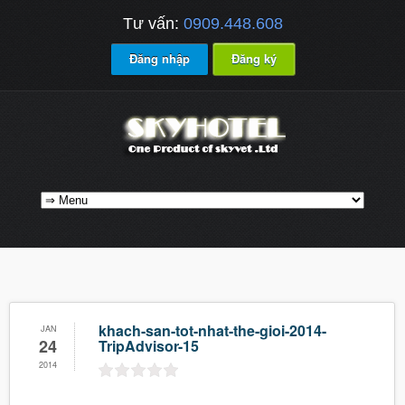
Tư vấn:
0909.448.608
Đăng nhập
Đăng ký
khach-san-tot-nhat-the-gioi-2014-
JAN
24
TripAdvisor-15
2014