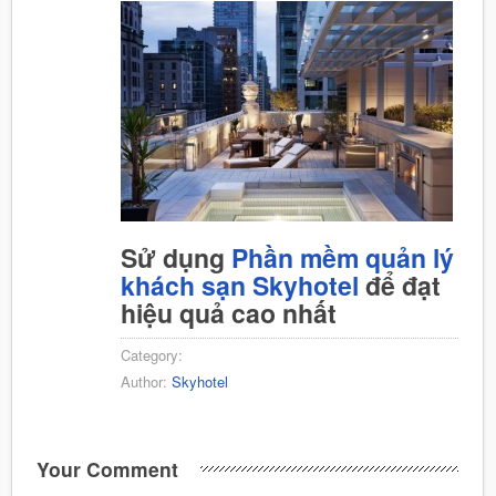
Sử dụng
Phần mềm quản lý
khách sạn Skyhotel
để đạt
hiệu quả cao nhất
Category:
Author:
Skyhotel
Your Comment