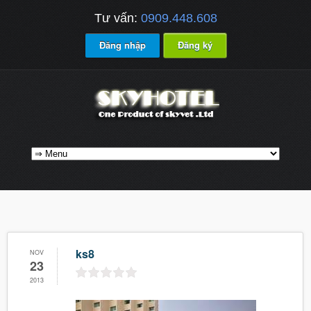
Tư vấn:
0909.448.608
Đăng nhập
Đăng ký
ks8
NOV
23
2013