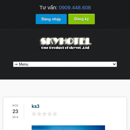
Tư vấn:
0909.448.608
Đăng nhập
Đăng ký
ks3
NOV
23
2013