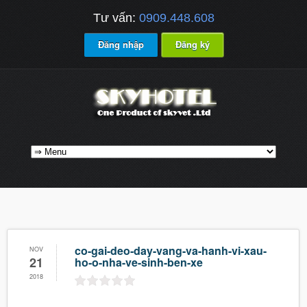
Tư vấn:
0909.448.608
Đăng nhập
Đăng ký
co-gai-deo-day-vang-va-hanh-vi-xau-
NOV
21
ho-o-nha-ve-sinh-ben-xe
2018