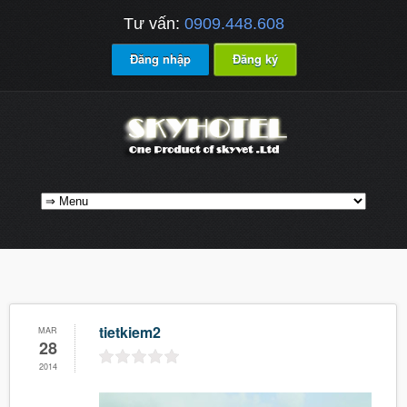
Tư vấn:
0909.448.608
Đăng nhập
Đăng ký
tietkiem2
MAR
28
2014