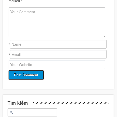
marked
*
*
*
Tìm kiếm