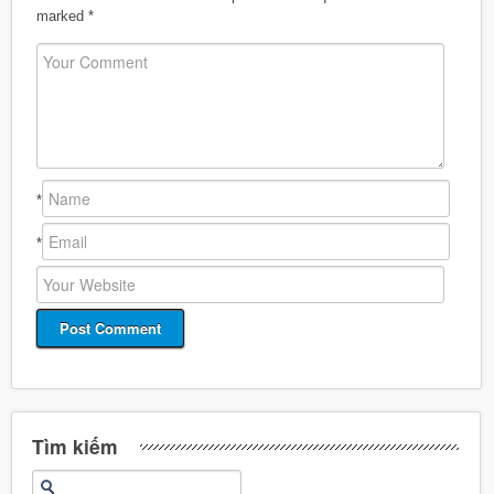
marked
*
*
*
Tìm kiếm