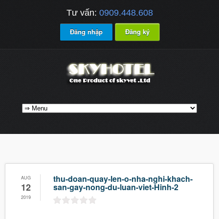
Tư vấn:
0909.448.608
Đăng nhập
Đăng ký
thu-doan-quay-len-o-nha-nghi-khach-
AUG
12
san-gay-nong-du-luan-viet-Hinh-2
2019