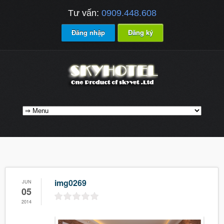
Tư vấn:
0909.448.608
Đăng nhập
Đăng ký
img0269
JUN
05
2014