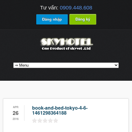
Tư vấn:
0909.448.608
Đăng nhập
Đăng ký
book-and-bed-tokyo-4-6-
APR
26
1461298364188
2016