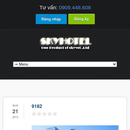
Tư vấn:
0909.448.608
Đăng nhập
Đăng ký
9182
AUG
21
2013