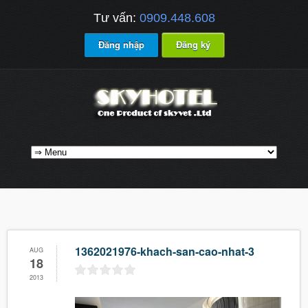
Tư vấn:
0909.448.608
Đăng nhập
Đăng ký
1362021976-khach-san-cao-nhat-3
AUG
18
2013