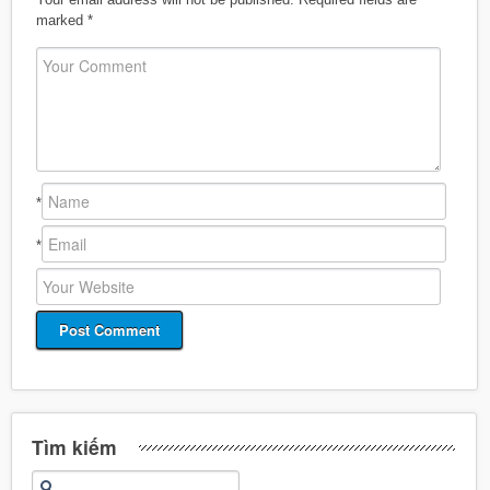
marked
*
*
*
Tìm kiếm