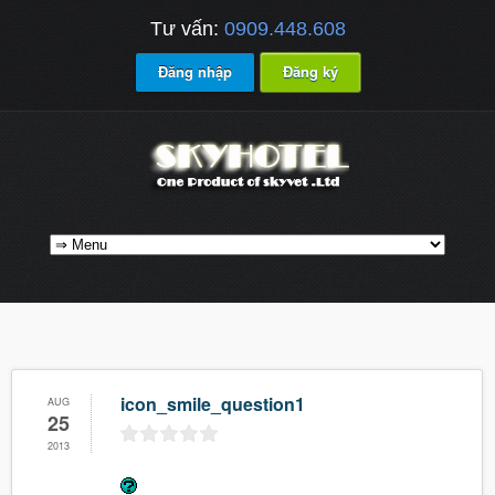
Tư vấn:
0909.448.608
Đăng nhập
Đăng ký
icon_smile_question1
AUG
25
2013