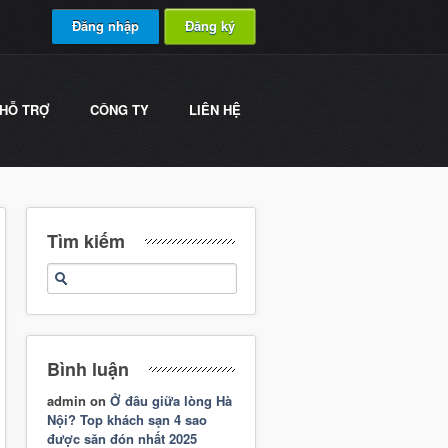
Đăng nhập
Đăng ký
HỖ TRỢ
CÔNG TY
LIÊN HỆ
Tìm kiếm
Bình luận
admin
on
Ở đâu giữa lòng Hà
Nội? Top khách sạn 4 sao
được săn đón nhất 2025