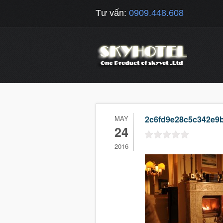
Tư vấn:
0909.448.608
MAY
2c6fd9e28c5c342e9b
24
2016