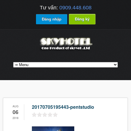
Tư vấn:
0909.448.608
Đăng nhập
Đăng ký
20170705195443-pentstudio
AUG
06
2018