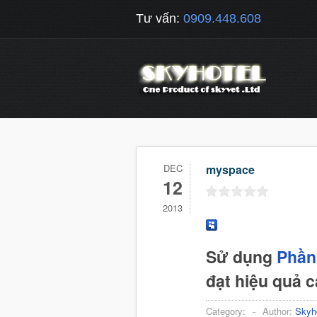
Tư vấn:
0909.448.608
DEC
myspace
12
2013
Sử dụng
Phần
đạt hiệu quả 
Category:
-
Author:
Skyh