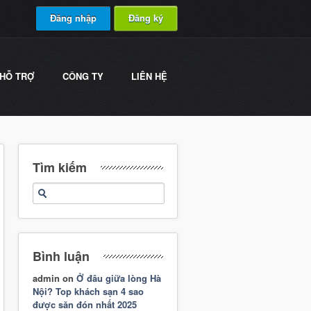
Đăng nhập
Đăng ký
HỖ TRỢ
CÔNG TY
LIÊN HỆ
Tìm kiếm
Bình luận
admin
on
Ở đâu giữa lòng Hà
Nội? Top khách sạn 4 sao
được săn đón nhất 2025