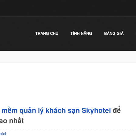
TRANG CHỦ
TÍNH NĂNG
BẢNG GIÁ
 mềm quản lý khách sạn Skyhotel
để
cao nhất
otel